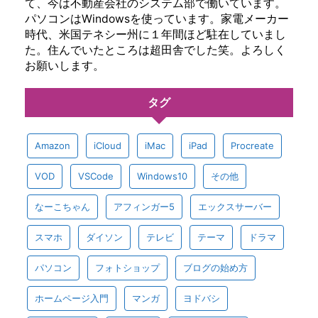
て、今は不動産会社のシステム部で働いています。
パソコンはWindowsを使っています。家電メーカー
時代、米国テネシー州に１年間ほど駐在していまし
た。住んでいたところは超田舎でした笑。よろしく
お願いします。
タグ
Amazon
iCloud
iMac
iPad
Procreate
VOD
VSCode
Windows10
その他
なーこちゃん
アフィンガー5
エックスサーバー
スマホ
ダイソン
テレビ
テーマ
ドラマ
パソコン
フォトショップ
ブログの始め方
ホームページ入門
マンガ
ヨドバシ