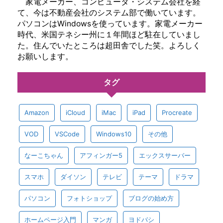
家電メーカー、コンピュータ・システム会社を経
て、今は不動産会社のシステム部で働いています。
パソコンはWindowsを使っています。家電メーカー
時代、米国テネシー州に１年間ほど駐在していまし
た。住んでいたところは超田舎でした笑。よろしく
お願いします。
タグ
Amazon
iCloud
iMac
iPad
Procreate
VOD
VSCode
Windows10
その他
なーこちゃん
アフィンガー5
エックスサーバー
スマホ
ダイソン
テレビ
テーマ
ドラマ
パソコン
フォトショップ
ブログの始め方
ホームページ入門
マンガ
ヨドバシ